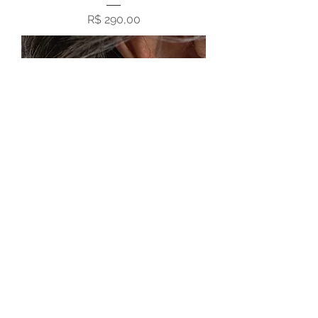
Preço
R$ 290,00
BRINCO BOLA P PRATA