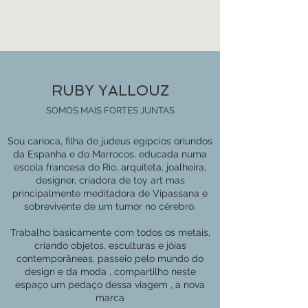
RUBY YALLOUZ
SOMOS MAIS FORTES JUNTAS
Sou carioca, filha de judeus egípcios oriundos
da Espanha e do Marrocos, educada numa
escola francesa do Rio, arquiteta, joalheira,
designer, criadora de toy art mas
principalmente meditadora de Vipassana e
sobrevivente de um tumor no cérebro.
Trabalho basicamente com todos os metais,
criando objetos, esculturas e jóias
contemporâneas, passeio pelo mundo do
design e da moda , compartilho neste
espaço um pedaço dessa viagem , a nova
marca