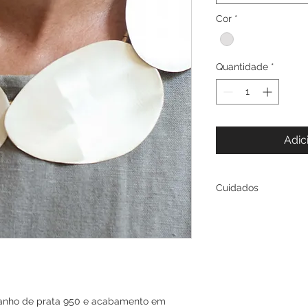
Cor
*
Quantidade
*
Adic
Cuidados
Esta peça foi enver
Apesar disso elas o
realizamos trocas 
tonalidade ou ultili
limpeza, mas caso s
em contato conosco
de clareamento da 
banho de prata 950 e acabamento em